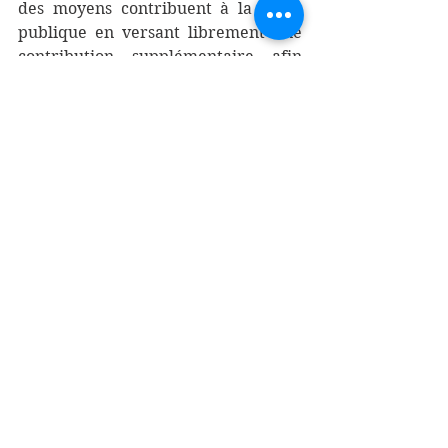
des moyens contribuent à la santé 
publique en versant librement une 
contribution supplémentaire afin 
que les plus démunis puissent 
recevoir les soins dont ils ont besoin 
en donnant une contribution 
symbolique lors de leur séjour dans 
les locaux hospitaliers.
L'hôpital met un accent particulier 
dans le respect de la dignité de la 
personne et de la vie humaine de la 
conception à la mort naturelle. Il 
travaille à appliquer les standards 
de l'art médical en vigueur dans le 
pays et dans le monde. Les médecins 
de MONKOLE partent faire leurs 
spécialités en Europe pour 
retourner au Congo avec un bagage 
professionnel solide.